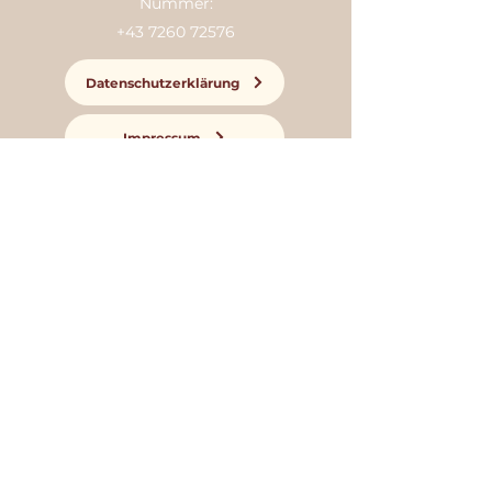
Nummer:
+43 7260 72576
Datenschutzerklärung
Impressum
Online bestellen
Tisch reservieren
ÖFFNUNGSZEITEN
Montag: GESCHLOSSEN
Dienstag: GESCHLOSSEN
Mittwoch: GESCHLOSSEN
Donnerstag: 16:00 - 22:00